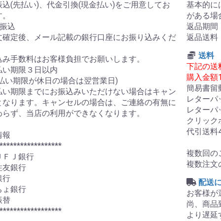
込(先払い)、代金引換(現金払い)をご用意してお
基本的に
す。
がある場
行振込
返品期間
文確定後、メール記載の銀行口座にお振り込みくだ
返品送料
。
送料
込み手数料はお客様負担でお願いします。
下記の送
払い期限３日以内
購入金額1
支払い期限が休日の場合は翌営業日)
簡易書留郵
払い期限までにお振込みいただけない場合はキャン
レターパ
となります。キャンセルの場合は、ご連絡の有無に
レターパ
わらず、当店の利用ができなくなります。
クリックポ
代引送料
情報
******************
複数回の
ＵＦＪ銀行
複数注文
住友銀行
銀行
配送
ちょ銀行
お客様が
振替
尚、商品
******************
より遅延