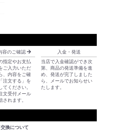
内容のご確認
入金・発送
の指定やお支払
当店で入金確認ができ次
をご入力いただ
第、商品の発送準備を進
ら、内容をご確
め、発送が完了しました
「注文する」を
ら、メールでお知らせい
してください。
たします。
注文受付メール
信されます。
ド
交換について