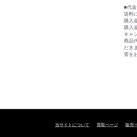
■代
送料
購入金
購入金
キャ
商品
だき
害を
当サイトについて
買取ページ
販売