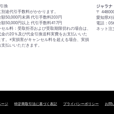
金引換
ジャラナ
に別途代引手数料がかかります。
〒 44800
額50,000円未満 代引手数料203円
愛知県刈谷
額50,000円以上 代引手数料417円
電話：056
ンセル料：受取拒否および受取期限切れの場合は、
ネット注文
代金の20％及び代金引換送料実費をお支払いいた
ます。※実損害がキャンセル料を超える場合、実損
お支払いいただきます。
ページ
特定商取引法に基づく表記
プライバシーポリシー
お問