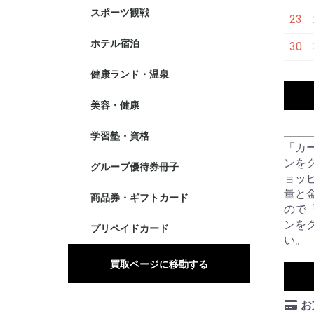
スポーツ観戦
23
ホテル宿泊
30
健康ランド・温泉
美容・健康
学習塾・資格
「カ
ンを
グループ優待券冊子
ョッ
量と
商品券・ギフトカード
ので
ンを
プリペイドカード
い。
買取ページに移動する
お