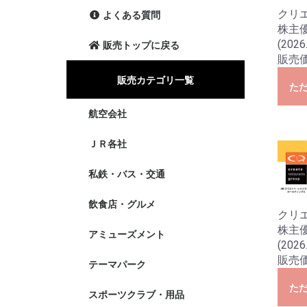
クリ
よくある質問
株主優
(2026
販売トップに戻る
販売価
販売カテゴリ一覧
た
航空会社
ANA
JAL
SFJ
ＪＲ各社
私鉄・バス・交通
私鉄
バス
フェリー
タクシー・
飲食店・グルメ
クリ
株主優
アミューズメント
(2026
販売価
テーマパーク
た
スポーツクラブ・用品