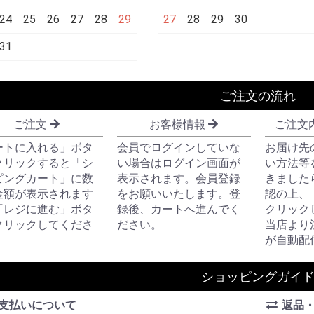
24
25
26
27
28
29
27
28
29
30
31
ご注文の流れ
ご注文
お客様情報
ご注文
ートに入れる」ボタ
会員でログインしていな
お届け先
クリックすると「シ
い場合はログイン画面が
い方法等
ピングカート」に数
表示されます。会員登録
きました
金額が表示されます
をお願いいたします。登
認の上、
「レジに進む」ボタ
録後、カートへ進んでく
クリック
クリックしてくださ
ださい。
当店より
が自動配
ショッピングガイ
支払いについて
返品・