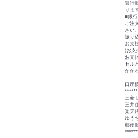
銀行振
りま
■銀
ご注
さい
振り
お支
(お
お支
セル
かか
口座
******
三菱
三井
楽天
ゆう
郵便
******