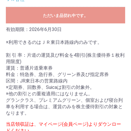
ただいま品切れ中です。
有効期限：2026年6月30日
※利用できるのはＪＲ東日本路線内のみです。
割 引 率：片道の運賃及び料金を4割引(株主優待券１枚利
用限度)
運賃：普通片道乗車券
料金：特急券、急行券、グリーン券及び指定席券
区間：JR東日本の営業路線内
※定期券、回数券、Suicaは割引の対象外。
※他の割引との重複適用にはなりません。
グランクラス、プレミアムグリーン、個室および寝台列
車を利用する場合は、運賃のみを株主優待割引の対象と
なります。
当店領収証は、マイページ(会員ページ)よりダウンロー
ドください。