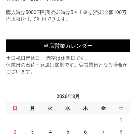
購入時は5000円割引売却時は5％上乗せ(売却金額100万
円上限)として利用できます。
当店営業カレンダー
土日祝日定休日、 赤字は休業日です。
休業日の出荷・発送は変則です。翌営業日となる場合が
ございます。
2026年8月
日
月
火
水
木
金
土
1
2
3
4
5
6
7
8