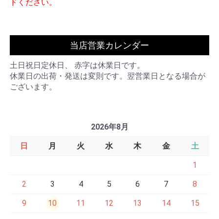
ドください。
当店営業カレンダー
土日祝日定休日、 赤字は休業日です。
休業日の出荷・発送は変則です。翌営業日となる場合が
ございます。
2026年8月
日
月
火
水
木
金
土
1
2
3
4
5
6
7
8
9
10
11
12
13
14
15