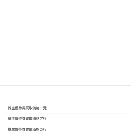
800円
1冊
Ｂ：株主ご優待カード
ドトール・日
買取価
(3,000円)(台紙付き)
レスHD(3087)
格
残り期限４ヶ月以上
2,400円
1冊
Ｃ：株主ご優待カード
ドトール・日
買取価
(5,000円)(台紙付き)
レスHD(3087)
格
残り期限４ヶ月以上
4,000円
株主優待券買取申込
株主優待券買取価格一覧
株主優待券買取価格ア行
株主優待券買取価格カ行